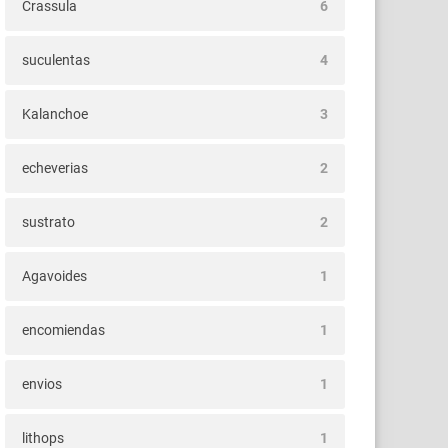
Crassula
6
suculentas
4
Kalanchoe
3
echeverias
2
sustrato
2
Agavoides
1
encomiendas
1
envios
1
lithops
1