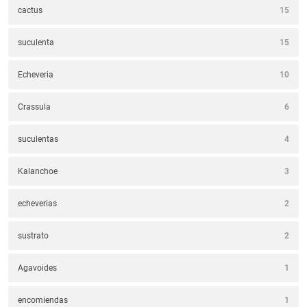
cactus
15
suculenta
15
Echeveria
10
Crassula
6
suculentas
4
Kalanchoe
3
echeverias
2
sustrato
2
Agavoides
1
encomiendas
1