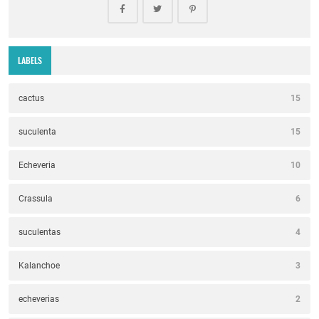
LABELS
cactus
15
suculenta
15
Echeveria
10
Crassula
6
suculentas
4
Kalanchoe
3
echeverias
2