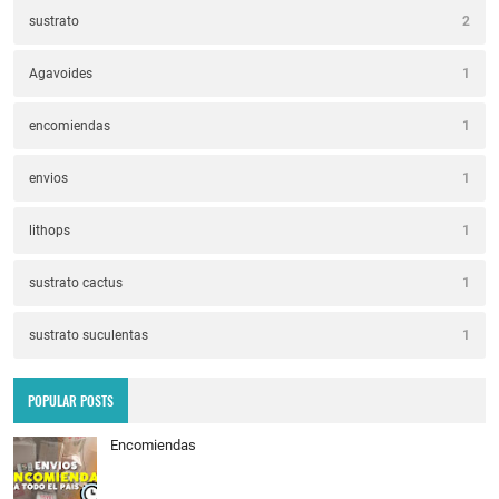
sustrato
2
Agavoides
1
encomiendas
1
envios
1
lithops
1
sustrato cactus
1
sustrato suculentas
1
POPULAR POSTS
Encomiendas