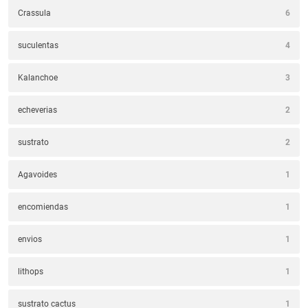
Crassula
6
suculentas
4
Kalanchoe
3
echeverias
2
sustrato
2
Agavoides
1
encomiendas
1
envios
1
lithops
1
sustrato cactus
1