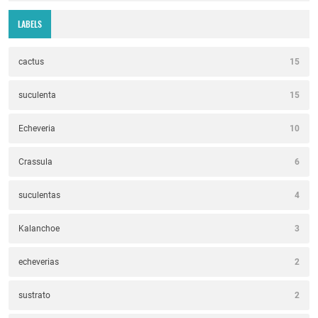
LABELS
cactus
15
suculenta
15
Echeveria
10
Crassula
6
suculentas
4
Kalanchoe
3
echeverias
2
sustrato
2