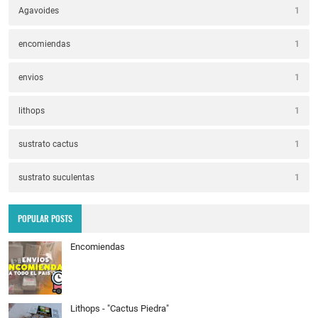
Agavoides
1
encomiendas
1
envios
1
lithops
1
sustrato cactus
1
sustrato suculentas
1
POPULAR POSTS
Encomiendas
Lithops - "Cactus Piedra"